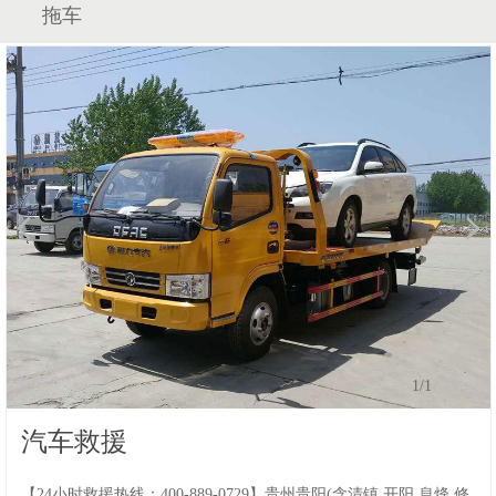
拖车
1
/1
汽车救援
【24小时救援热线：400-889-0729】贵州贵阳(含清镇,开阳,息烽,修